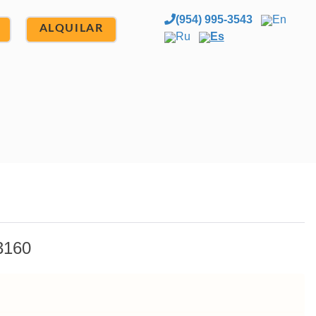
(954) 995-3543
En
ALQUILAR
Ru
Es
3160