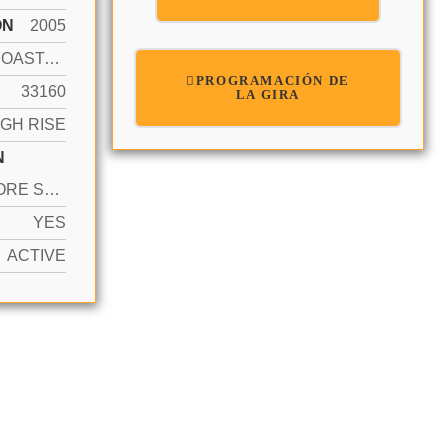
ÓN
2005
INTRACOASTAL FRONT, NO FIXED BRIDGES, OCEAN ACCESS
PROGRAMACIÓN DE
33160
LA GIRA
IGH RISE
N
2 OR MORE SPACES, VALET, NO RV/BOATS, NO TRUCKS/TRAILERS
YES
ACTIVE