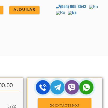
(954) 995-3543
En
ALQUILAR
Ru
Es
00.00
CONTÁCTENOS
3222