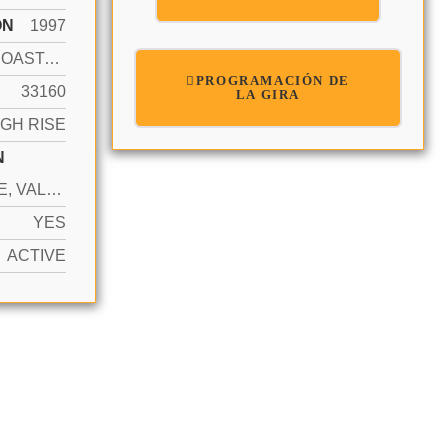
ÓN
1997
INTRACOASTAL FRONT
PROGRAMACIÓN DE
33160
LA GIRA
IGH RISE
N
1 SPACE, VALET
YES
ACTIVE