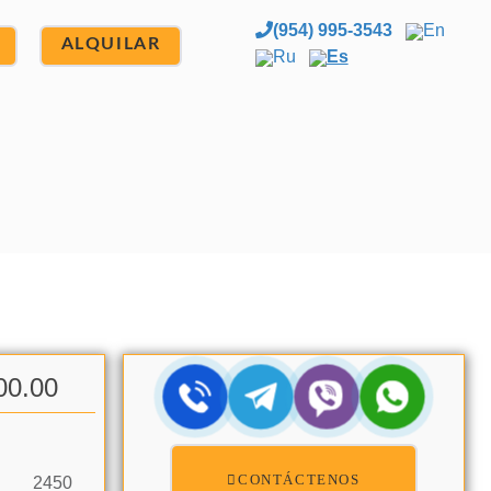
(954) 995-3543
En
ALQUILAR
Ru
Es
00.00
CONTÁCTENOS
2450