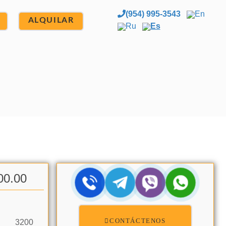
(954) 995-3543
En
ALQUILAR
Ru
Es
00.00
CONTÁCTENOS
3200