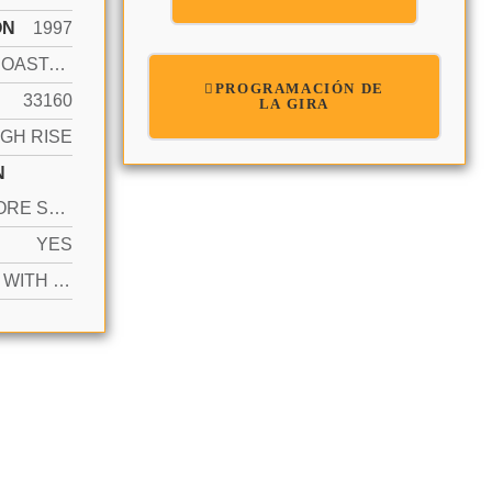
ÓN
1997
INTRACOASTAL FRONT
PROGRAMACIÓN DE
33160
LA GIRA
IGH RISE
N
2 OR MORE SPACES, ADDITIONAL SPACES AVAILABLE, VALET
YES
ACTIVE WITH CONTRACT