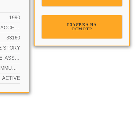
1990
ЗАЯВКА НА
OCEAN ACCESS
ОСМОТР
33160
E STORY
1 SPACE, ASSIGNED, AWNING, COVERED, DETACHED, PARKING GARAGE
YES COMMUNITY, CONCRETE, HEATED
ACTIVE