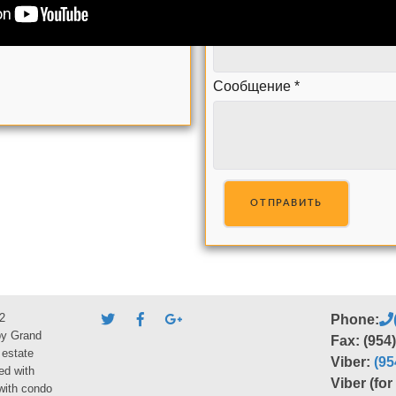
Ваш телефон (обязательно
Сообщение
*
ОТПРАВИТЬ
2
Phone:
by Grand
Fax: (954
 estate
Viber:
(95
ed with
Viber (fo
 with condo