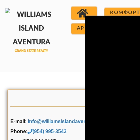
КОМФОР
АРЕНДА
КОНТА
Контакты:
E-mail:
info@williamsislandaventuracondo.com
Phone:
(954) 995-3543