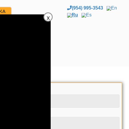
(954) 995-3543
En
ЖА
Ru
Es
x