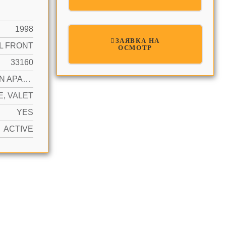
1998
ЗАЯВКА НА
L FRONT
ОСМОТР
33160
GARDEN APARTMENT, HIGH RISE
, VALET
YES
ACTIVE