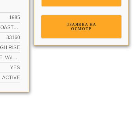
1985
ЗАЯВКА НА
INTRACOASTAL FRONT
ОСМОТР
33160
IGH RISE
1 SPACE, VALET
YES
ACTIVE