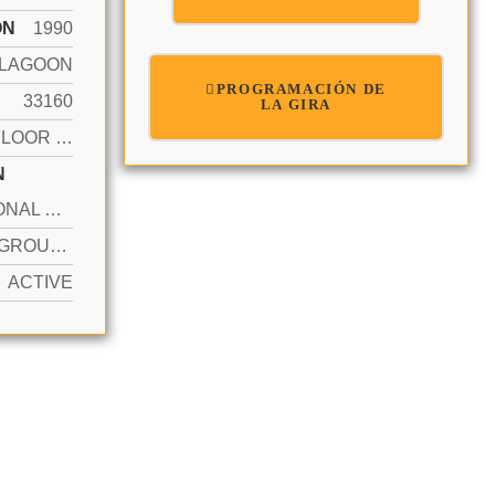
ÓN
1990
LAGOON
PROGRAMACIÓN DE
33160
LA GIRA
FIRST FLOOR ENTRY
N
ADDITIONAL SPACES AVAILABLE, PARKING GARAGE, VALET
YES IN GROUND, HEATED, HOT TUB
ACTIVE