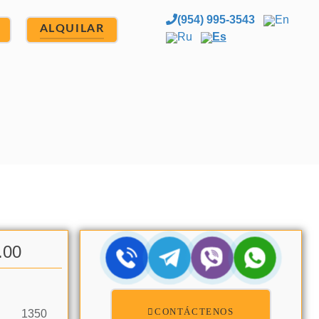
(954) 995-3543
En
ALQUILAR
Ru
Es
.00
CONTÁCTENOS
1350