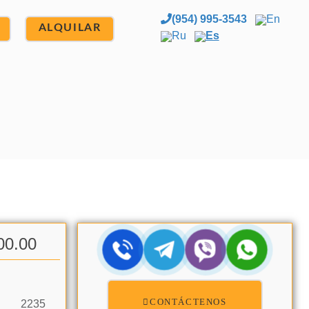
(954) 995-3543
En
ALQUILAR
Ru
Es
00.00
CONTÁCTENOS
2235